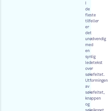
I
de
fleste
tilfeller
er
det
unødvendig
med
en
synlig
ledetekst
over
søkefeltet.
Utformingen
av
søkefeltet,
knappen
og
søkeikonet