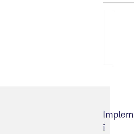
Implem
i