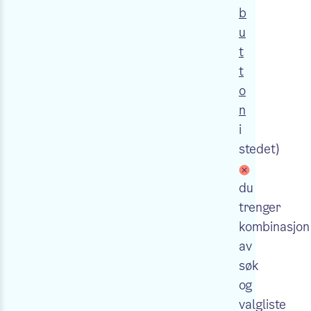
b
u
t
t
o
n
i
stedet)
du
trenger
kombinasjon
av
søk
og
valgliste