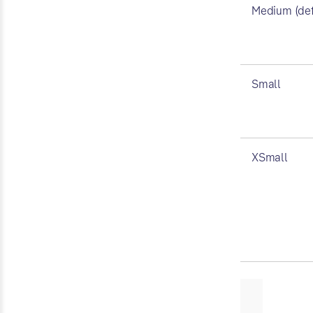
Medium (def
Small
XSmall