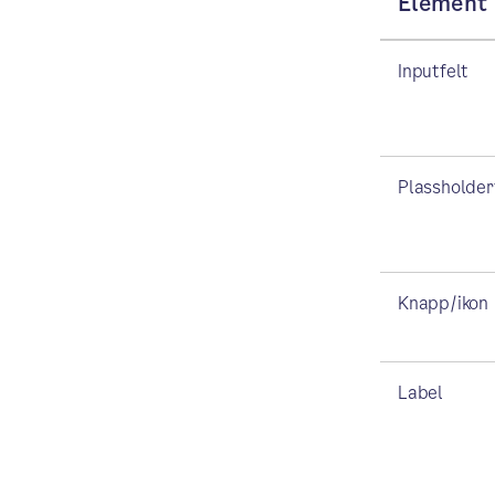
Element
Inputfelt
Plassholder
Knapp/ikon
Label