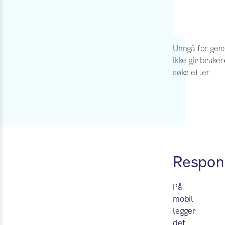
Unngå for gen
ikke gir bruke
søke etter
Respons
På
mobil
legger
det