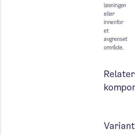
løsningen
eller
innenfor
et
avgrenset
område.
Test k
Relater
kompon
Variant