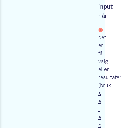
input
når
det
er
få
valg
eller
resultater
(bruk
s
e
l
e
c