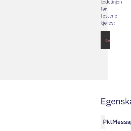
kodelinjen
før
testene
kjøres:
await
 windo
Egensk
PktMessa