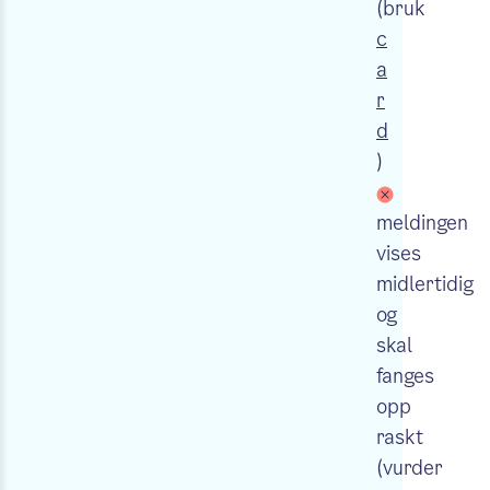
(bruk
c
a
r
d
)
meldingen
vises
midlertidig
og
skal
fanges
opp
raskt
(vurder