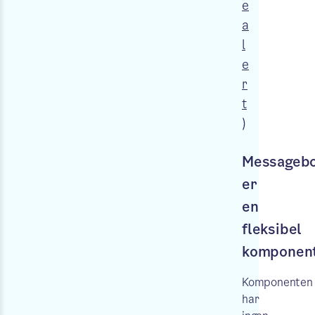
e
a
l
e
r
t
)
Messageb
er
en
fleksibel
komponen
Komponenten
har