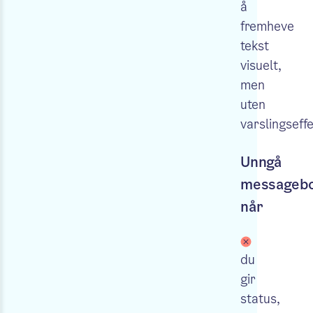
å
fremheve
tekst
visuelt,
men
uten
varslingseff
Unngå
messageb
når
du
gir
status,