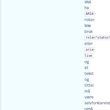
skal
ha
-
ARIA
roller.
Ikke
bruk
role="status
eller
aria-
live
og
at
tekst
og
tittel
må
være
selvforklarend
også