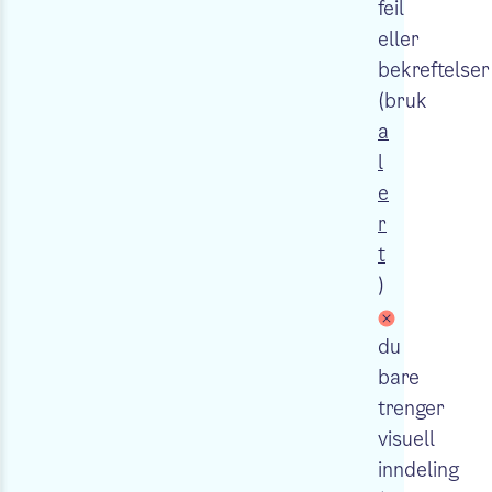
feil
eller
bekreftelser
(bruk
a
l
e
r
t
)
du
bare
trenger
visuell
inndeling