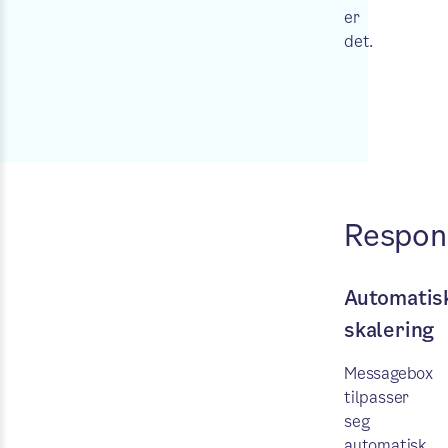
er
det.
Respons
Automatis
skalering
Messagebox
tilpasser
seg
automatisk