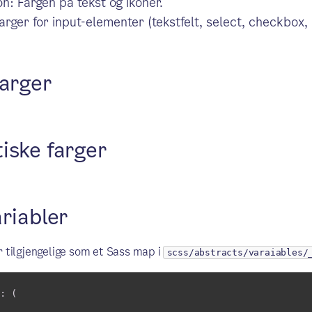
on: Fargen på tekst og ikoner.
arger for input-elementer (tekstfelt, select, checkbox, r
farger
iske farger
riabler
r tilgjengelige som et Sass map i
scss/abstracts/varaiables/
: (