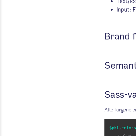
Text/Ic
Input: F
Brand 
Semant
Sass-va
Alle fargene e
$pkt-colors