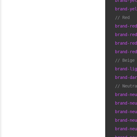
  brand-yel
  brand-yel
  // Red
  brand-red
  brand-red
  brand-red
  brand-red
  // Beige
  brand-lig
  brand-dar
  // Neutra
  brand-neu
  brand-neu
  brand-neu
  brand-neu
  brand-neu