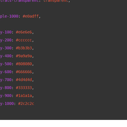
trals-transparent
: 
transparent
,
ple-1000
: 
#e0adff
,
y-100
: 
#e6e6e6
,
y-200
: 
#cccccc
,
y-300
: 
#b3b3b3
,
y-400
: 
#9a9a9a
,
y-500
: 
#808080
,
y-600
: 
#666666
,
y-700
: 
#4d4d4d
,
y-800
: 
#333333
,
y-900
: 
#1a1a1a
,
y-1000
: 
#2c2c2c