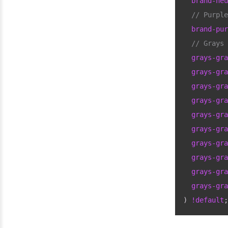
  brand-neu
  // Purple
  brand-pur
  // Grays
  grays-gra
  grays-gra
  grays-gra
  grays-gra
  grays-gra
  grays-gra
  grays-gra
  grays-gra
  grays-gra
  grays-gra
) 
!default
;