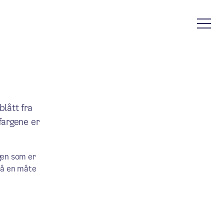
lått fra
fargene er
en som er
på en måte