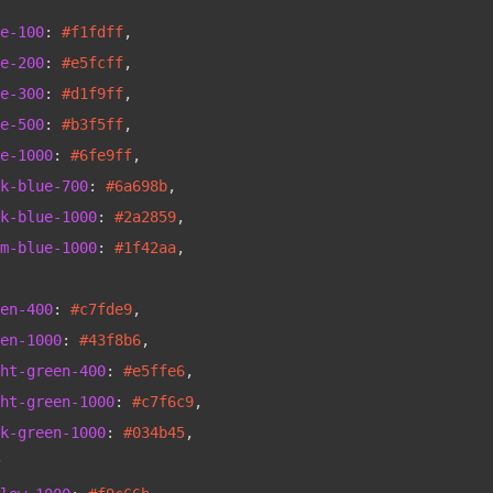
e-100
: 
#f1fdff
,
e-200
: 
#e5fcff
,
e-300
: 
#d1f9ff
,
e-500
: 
#b3f5ff
,
e-1000
: 
#6fe9ff
,
k-blue-700
: 
#6a698b
,
k-blue-1000
: 
#2a2859
,
m-blue-1000
: 
#1f42aa
,
en-400
: 
#c7fde9
,
en-1000
: 
#43f8b6
,
ht-green-400
: 
#e5ffe6
,
ht-green-1000
: 
#c7f6c9
,
k-green-1000
: 
#034b45
,