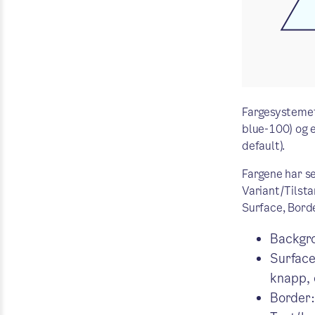
Fargesystemet 
blue-100) og e
default).
Fargene har se
Variant/Tilsta
Surface, Borde
Backgro
Surface
knapp, 
Border: