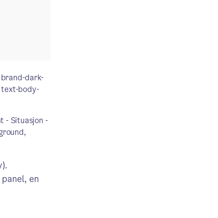
. brand-dark-
. text-body-
 - Situasjon -
kground,
).
 panel, en