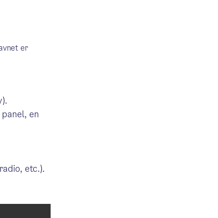
avnet er
).
 panel, en
adio, etc.).