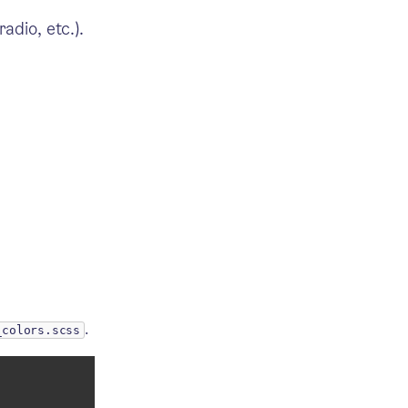
adio, etc.).
.
_colors.scss