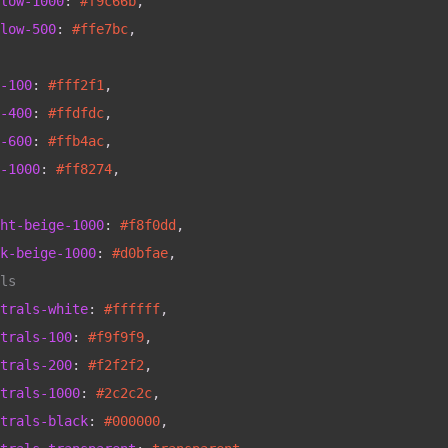
low-1000
: 
#f9c66b
,
low-500
: 
#ffe7bc
,
-100
: 
#fff2f1
,
-400
: 
#ffdfdc
,
-600
: 
#ffb4ac
,
-1000
: 
#ff8274
,
ht-beige-1000
: 
#f8f0dd
,
k-beige-1000
: 
#d0bfae
,
ls
trals-white
: 
#ffffff
,
trals-100
: 
#f9f9f9
,
trals-200
: 
#f2f2f2
,
trals-1000
: 
#2c2c2c
,
trals-black
: 
#000000
,