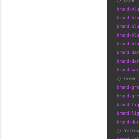
  // Blue
  brand-blu
  brand-blu
  brand-blu
  brand-blu
  brand-blu
  brand-dar
  brand-dar
  brand-war
  // Green
  brand-gre
  brand-gre
  brand-lig
  brand-lig
  brand-dar
  // Yellow