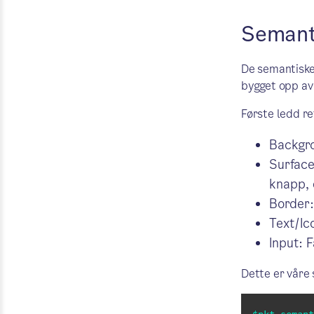
Semanti
De semantiske 
bygget opp av 
Første ledd re
Backgro
Surface
knapp, 
Border:
Text/Ic
Input: F
Dette er våre 