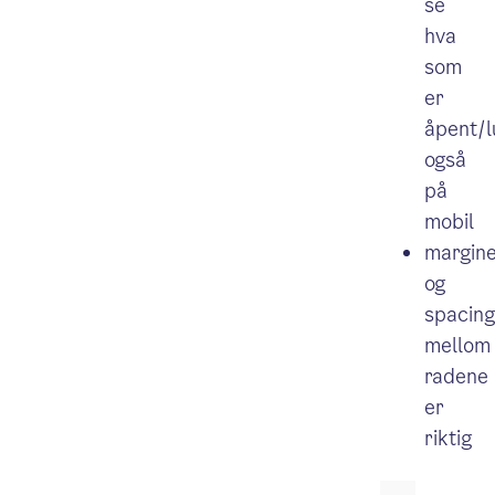
se
hva
som
er
åpent/l
også
på
mobil
margin
og
spacing
mellom
radene
er
riktig