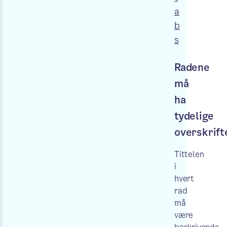
a
b
s
Radene
må
ha
tydelige
overskrift
Tittelen
i
hvert
rad
må
være