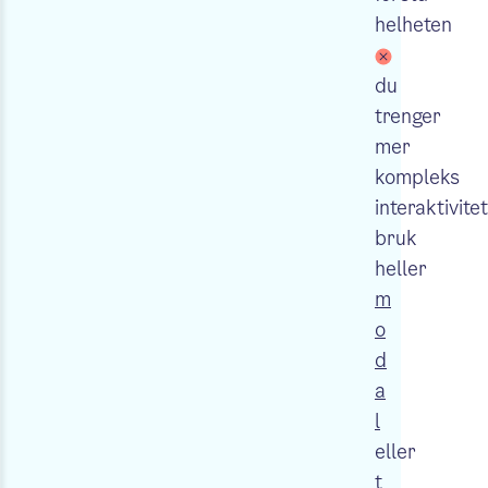
helheten
du
trenger
mer
kompleks
interaktivitet
bruk
heller
m
o
d
a
l
eller
t