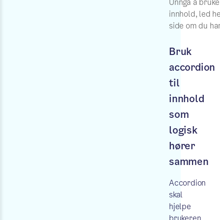
Unngå å bruke 
innhold, led h
side om du ha
Bruk
accordion
til
innhold
som
logisk
hører
sammen
Accordion
skal
hjelpe
brukeren