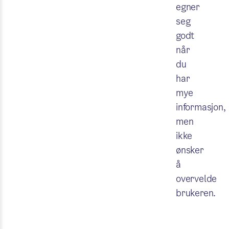
egner
seg
godt
når
du
har
mye
informasjon,
men
ikke
ønsker
å
overvelde
brukeren.
Test k