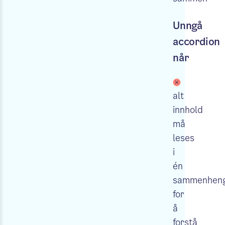
Unngå
accordion
når
alt
innhold
må
leses
i
én
sammenhen
for
å
forstå