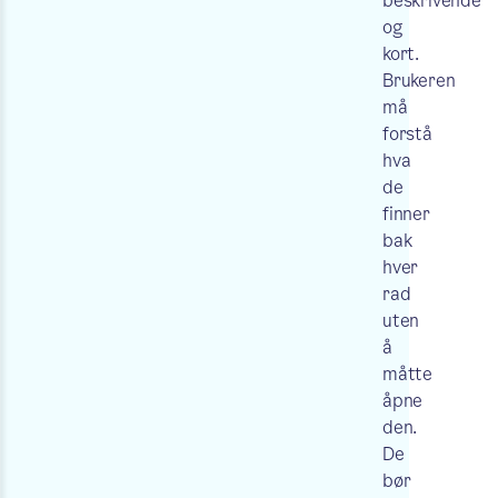
beskrivende
og
kort.
Brukeren
må
forstå
hva
de
finner
bak
hver
rad
uten
å
måtte
åpne
den.
De
bør