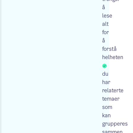
å
lese
alt
for
å
forstå
helheten
du
har
relaterte
temaer
som
kan
grupperes
sammen