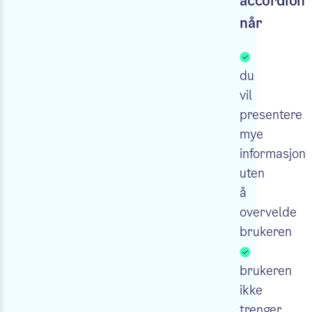
accordion
når
du
vil
presentere
mye
informasjon
uten
å
overvelde
brukeren
brukeren
ikke
trenger