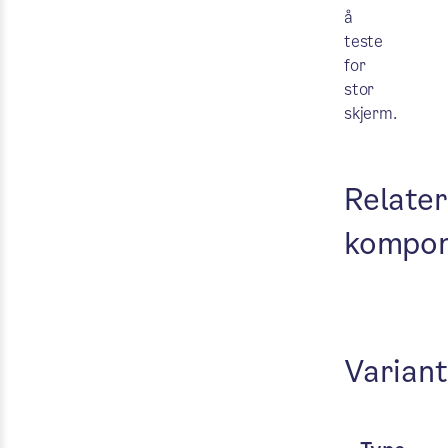
å
teste
for
stor
skjerm.
Test k
Relater
kompon
Variant