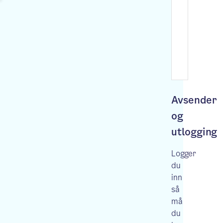
Avsender
og
utlogging
Logger
du
inn
så
må
du