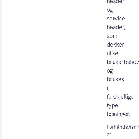
header
og
service
header,
som
dekker
ulike
brukerbehov
og
brukes
i
forskjellige
type
løsninger.
Forhåndsvisni
er