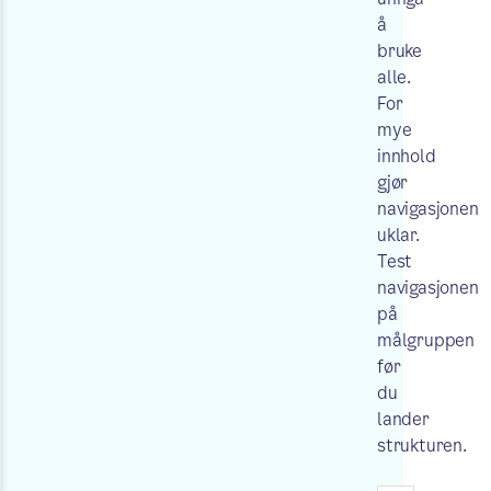
å
bruke
alle.
For
mye
innhold
gjør
navigasjonen
uklar.
Test
navigasjonen
på
målgruppen
før
du
lander
strukturen.