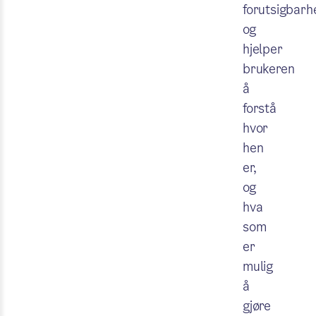
forutsigbarh
og
hjelper
brukeren
å
forstå
hvor
hen
er,
og
hva
som
er
mulig
å
gjøre