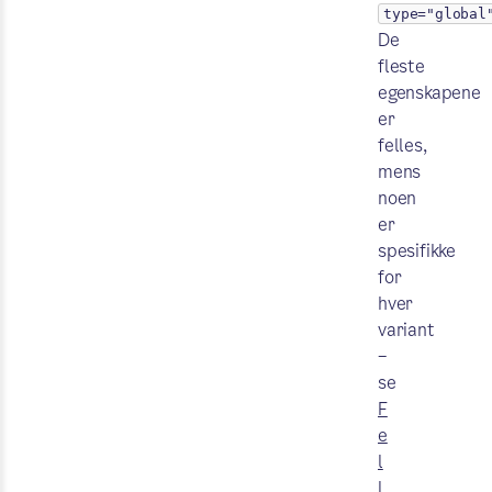
type="global
De
fleste
egenskapene
er
felles,
mens
noen
er
spesifikke
for
hver
variant
–
se
F
e
l
l