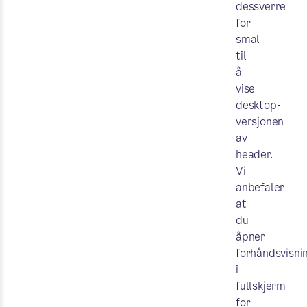
dessverre
for
smal
til
å
vise
desktop-
versjonen
av
header.
Vi
anbefaler
at
du
åpner
forhåndsvisni
i
fullskjerm
for