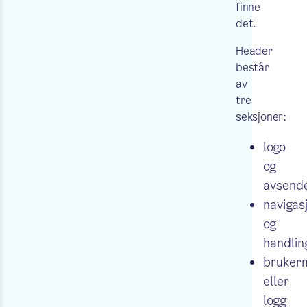
finne
det.
Header
består
av
tre
seksjoner:
logo
og
avsend
navigas
og
handlin
bruker
eller
logg